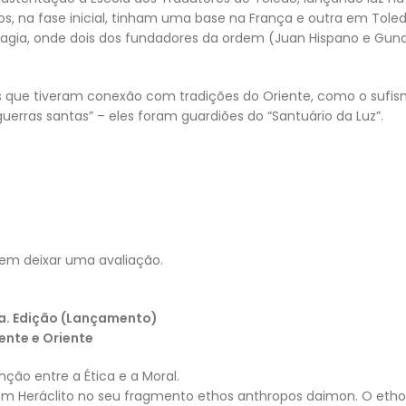
ios, na fase inicial, tinham uma base na França e outra em Tole
 Magia, onde dois dos fundadores da ordem (Juan Hispano e Gund
e tiveram conexão com tradições do Oriente, como o sufismo e
erras santas” – eles foram guardiões do “Santuário da Luz”.
em deixar uma avaliação.
2a. Edição (Lançamento)
ente e Oriente
nção entre a Ética e a Moral.
 com Heráclito no seu fragmento ethos anthropos daimon. O eth