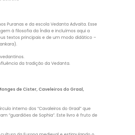
timos Puranas e da escola Vedanta Advaita. Esse
em à filosofia da Índia e incluímos aqui a
eus textos principais e de um modo didático –
ankara).
vedantinos.
fluência da tradição da Vedanta.
Monges de Cister, Caveleiros do Graal,
culo interno dos “Cavaleiros do Graal” que
m “guardiões de Sophia”. Este livro é fruto de
 cultura da Europa medieval e estimulando o