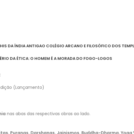
SHIS DA ÍNDIA ANTIGA
O COLÉGIO ARCANO E FILOSÓFICO DOS TEMP
ÉRIO DA ÉTICA: O HOMEM É A MORADA DO FOGO-LOGOS
:
 Edição (Lançamento)
hia
nas abas das respectivas obras ao lado.
, Gitas, Puranas, Darshanas, Jainismos, Buddha-Dharma, Yoga