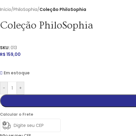
Início
/
PhiloSophia
/
Coleção PhiloSophia
Coleção PhiloSophia
SKU:
013
R$
159,00
Em estoque
-
+
Calcular o Frete
Não sei meu CEP