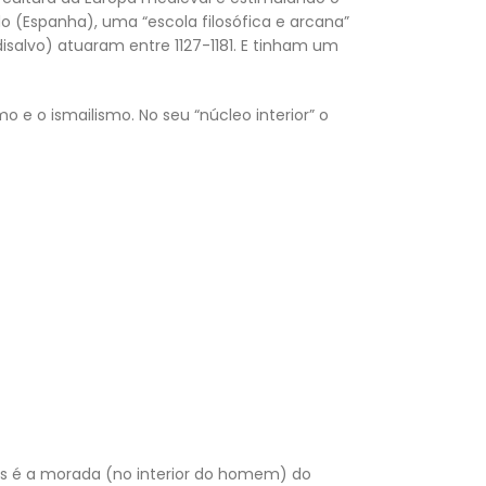
do (Espanha), uma “escola filosófica e arcana”
isalvo) atuaram entre 1127-1181. E tinham um
 o ismailismo. No seu “núcleo interior” o
os é a morada (no interior do homem) do