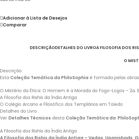
Adicionar à Lista de Desejos
Comparar
DESCRIÇÃO
DETALHES DO LIVRO
A FILOSOFIA DOS RI
O MIST
Descrição
Esta
Coleção Temática da PhiloSophia
é formada pelas obras
O Mistério da Ética: O Homem é a Morada do Fogo-Logos – 2a.
A Filosofia dos Rishis da Índia Antiga
O Colégio Arcano e Filosófico dos Templários em Toledo
Detalhes do Livro
Ver
Detalhes Técnicos
desta
Coleção Temática da PhiloSop
A Filosofia dos Rishis da Índia Antiga
A Filosofia dos Rishis da Índia Antiga – Vedas, Upanishads