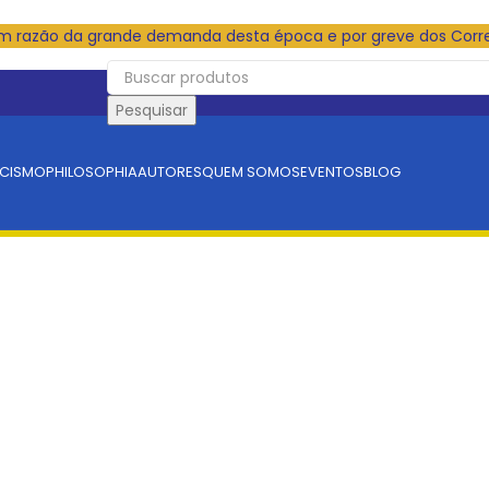
em razão da grande demanda desta época e por greve dos Corr
Pesquisar
ICISMO
PHILOSOPHIA
AUTORES
QUEM SOMOS
EVENTOS
BLOG