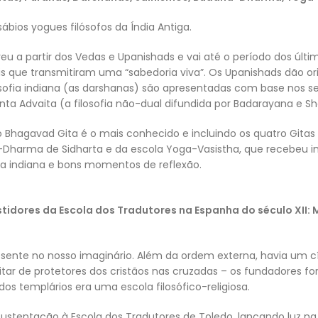
ábios yogues filósofos da Índia Antiga.
orreu a partir dos Vedas e Upanishads e vai até o período dos úl
 que transmitiram uma “sabedoria viva”. Os Upanishads dão orig
ilosofia indiana (as darshanas) são apresentadas com base nos s
ta Advaita (a filosofia não-dual difundida por Badarayana e Sh
hagavad Gita é o mais conhecido e incluindo os quatro Gitas 
Dharma de Sidharta e da escola Yoga-Vasistha, que recebeu in
hia indiana e bons momentos de reflexão.
tidores da Escola dos Tradutores na Espanha do século XII: 
ente no nosso imaginário. Além da ordem externa, havia um cír
ar de protetores dos cristãos nas cruzadas – os fundadores fora
os templários era uma escola filosófico-religiosa.
sustentação à Escola dos Tradutores de Toledo, lançando luz na