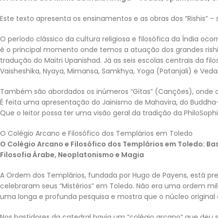
Este texto apresenta os ensinamentos e as obras dos “Rishis” – s
O período clássico da cultura religiosa e filosófica da Índia oc
é o principal momento onde temos a atuação dos grandes rishis
tradução do Maitri Upanishad. Já as seis escolas centrais da f
Vaisheshika, Nyaya, Mimansa, Samkhya, Yoga (Patanjali) e Vedan
Também são abordados os inúmeros “Gitas” (Canções), onde o B
É feita uma apresentação do Jainismo de Mahavira, do Buddha-
Que o leitor possa ter uma visão geral da tradição da PhiloSop
O Colégio Arcano e Filosófico dos Templários em Toledo
O Colégio Arcano e Filosófico dos Templários em Toledo: Bas
Filosofia Árabe, Neoplatonismo e Magia
A Ordem dos Templários, fundada por Hugo de Payens, está pres
celebraram seus “Mistérios” em Toledo. Não era uma ordem milit
uma longa e profunda pesquisa e mostra que o núcleo original d
Nos bastidores da catedral havia um “colégio arcano” que deu 