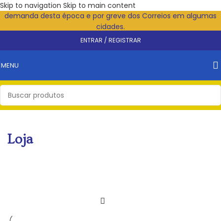
Atenção!
Pode haver atraso na entrega em razão da grande
Skip to navigation
Skip to main content
demanda desta época e por greve dos Correios em algumas
cidades.
ENTRAR / REGISTRAR
MENU
Loja