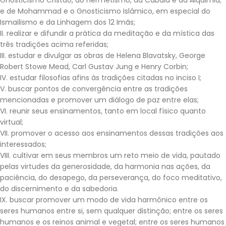
Gnosticismo Cristão, do Hermetismo, da Cabala e da Alquimia;
e de Mohammad e o Gnosticismo Islâmico, em especial do
Ismailismo e da Linhagem dos 12 Imãs;
II. realizar e difundir a prática da meditação e da mística das
três tradições acima referidas;
III. estudar e divulgar as obras de Helena Blavatsky, George
Robert Stowe Mead, Carl Gustav Jung e Henry Corbin;
IV. estudar filosofias afins às tradições citadas no inciso I;
V. buscar pontos de convergência entre as tradições
mencionadas e promover um diálogo de paz entre elas;
VI. reunir seus ensinamentos, tanto em local físico quanto
virtual;
VII. promover o acesso aos ensinamentos dessas tradições aos
interessados;
VIII. cultivar em seus membros um reto meio de vida, pautado
pelas virtudes da generosidade, da harmonia nas ações, da
paciência, do desapego, da perseverança, do foco meditativo,
do discernimento e da sabedoria.
IX. buscar promover um modo de vida harmônico entre os
seres humanos entre si, sem qualquer distinção; entre os seres
humanos e os reinos animal e vegetal; entre os seres humanos