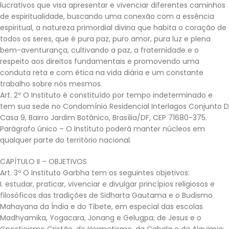
lucrativos que visa apresentar e vivenciar diferentes caminhos
de espiritualidade, buscando uma conexão com a essência
espiritual, a natureza primordial divina que habita o coração de
todos os seres, que é pura paz, puro amor, pura luz e plena
bem-aventurança, cultivando a paz, a fraternidade e o
respeito aos direitos fundamentais e promovendo uma
conduta reta e com ética na vida diária e um constante
trabalho sobre nós mesmos.
Art. 2º O Instituto é constituído por tempo indeterminado e
tem sua sede no Condomínio Residencial Interlagos Conjunto D
Casa 9, Bairro Jardim Botânico, Brasília/DF, CEP 71680-375.
Parágrafo único – O Instituto poderá manter núcleos em
qualquer parte do território nacional.
CAPÍTULO II – OBJETIVOS
Art. 3º O Instituto Garbha tem os seguintes objetivos:
I. estudar, praticar, vivenciar e divulgar princípios religiosos e
filosóficos das tradições de Sidharta Gautama e o Budismo
Mahayana da Índia e do Tibete, em especial das escolas
Madhyamika, Yogacara, Jonang e Gelugpa; de Jesus e o