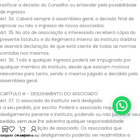
ratificar a decisão do Conselho ou entender pela possibilidade
de ingresso.
Art. 34. Caberá sempre à assembleia geral, a decisão final de
aprovar ou não o ingresso de novos associados.
Art. 35. No ato de associação o interessado receberá cópia do
presente Estatuto e do Regimento Interno do Instituto Garbha
e assinará declaração de que está ciente de todas as normas
contidas nos mesmos.
Art. 36. Todo e qualquer ingresso poderá ser impugnado por
qualquer membro do Instituto, desde que existam motivos
relevantes para tanto, sendo o mesmo julgado e decidido pela
assembleia geral.
CAPÍTULO III – DESLIGAMENTO DO ASSOCIADO
Art. 37. O associado do Instituto será desligado:
I. a seu pedido, por escrito. Poderá o associado requerer seu
desligamento perante o Instituto, podendo ou não justificar seu
pedido, sem que lhe advenha qualquer responsabilidade
posterior na condição de associado. Os associados que
requererem o seu desligamento poderão ser readmitidos a
Lista de Desejos
Loja
Carrinho
Minha conta